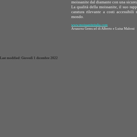
moissanite dal diamante con una sicurezza
La qualità della moissanite, il suo rapp
caratura rilevante a costi accessibil
mondo.
www.
moissaniteitalia.com
Arsaurea Gems.srl di Alberto e Luisa Malossi
Last modified: Giovedì 1 dicembre 2022