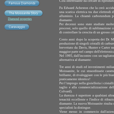
Cosi interessante da cercare di riprodur
Fu Edward Acheston che la creò accide
una scarica elettrica tra due elettrodi 
alluminio. La chiamò carborundum pe
Diamond properties
diamante.
Per decenni sono state studiate molte 
processi, solo quello di sublimazione c
di controllare la crescita di un grosso cr
Cento anni dopo la scoperta dei Dr. Mo
produzione di singoli cristalli di carbur
brevettato da Davis, Hunter e Carter nel
maggior parte nel campo dell'elettronica 
Nel 1995, dall'incontro con un tagliato
alternativa al diamante.
Tre anni di studi ed investimenti milia
Moissanite, le cui straordinarie carat
brillante, di rivaleggiare con le più b
praticamente identico!
Per l’impiego nella gioielleria i crist
taglio e alla commercializzazione de
Colvard).
La durezza è superiore a qualsiasi alt
tenacità eccellente e l'indice di rifraz
diamante. La nuova Moissanite risulta 
specialisti la distingue.
Viene messo in commercio dall'aziend